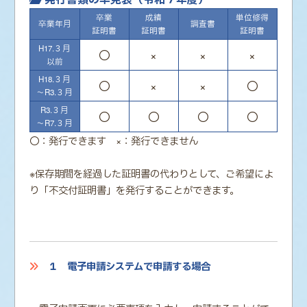
卒業
成績
単位修得
卒業年月
調査書
証明書
証明書
証明書
H17.３月
〇
×
×
×
以前
H18.３月
〇
×
×
〇
～R3.３月
R3.３月
〇
〇
〇
〇
～R7.３月
〇：発行できます ×：発行できません
※保存期間を経過した証明書の代わりとして、ご希望によ
り「不交付証明書」を発行することができます。
１ 電子申請システムで申請する場合